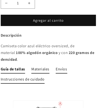
Reducir
Aumentar
cantidad
cantidad
para
para
Camiseta
Camiseta
Agregar al carrito
Blue
Blue
Pop
Pop
Descripción
Camiseta color azul eléctrico oversized, de
material
100% algodón orgánico
y con
220 gramos de
densidad
.
Guía de tallas
Materiales
Envíos
Instrucciones de cuidado