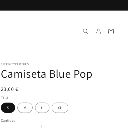
Iniciar
Carrito
sesión
ETERNITYCLOTHES
Camiseta Blue Pop
Precio
23,00 €
habitual
Talla
S
M
L
XL
Cantidad