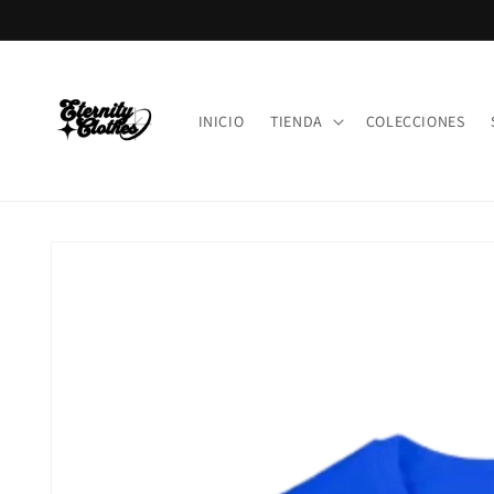
Ir
directamente
al contenido
INICIO
TIENDA
COLECCIONES
Ir
directamente
a la
información
del producto