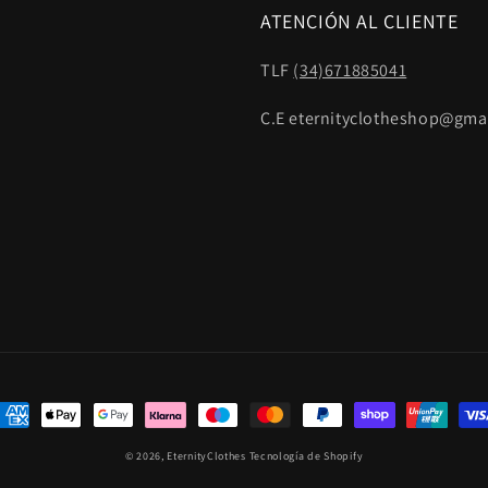
ATENCIÓN AL CLIENTE
TLF
(34)671885041
C.E eternityclotheshop@gma
ormas
e
© 2026,
EternityClothes
Tecnología de Shopify
ago