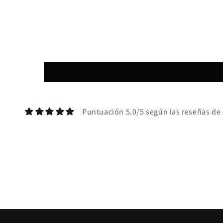
en
una
ventana
modal
Puntuación 5.0/5 según las reseñas de 