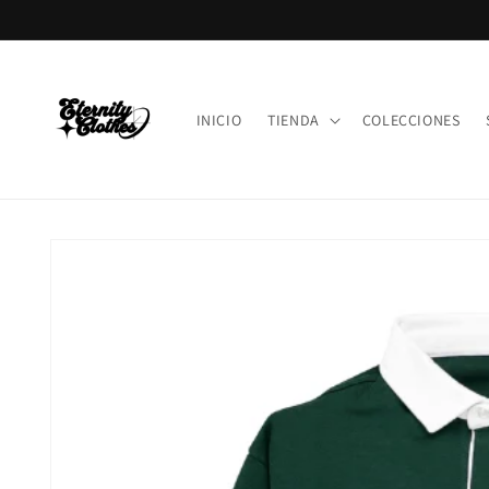
Ir
directamente
al contenido
INICIO
TIENDA
COLECCIONES
Ir
directamente
a la
información
del producto