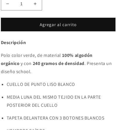
Reducir
Aumentar
cantidad
cantidad
para
para
Polo
Polo
Agregar al carrito
ETNY
ETNY
Verde
Verde
Descripción
Polo color verde, de material
100
% algodón
orgánico
y con
240
gramos de densidad
.
Presenta un
diseño school.
CUELLO DE PUNTO LISO BLANCO
MEDIA LUNA DEL MISMO TEJIDO EN LA PARTE
POSTERIOR DEL CUELLO
TAPETA DELANTERA CON 3 BOTONES BLANCOS