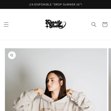
Ir
¡YA DISPONIBLE "DROP SUMMER 26"!
directamente
al contenido
Carrito
Ir
directamente
a la
información
del producto