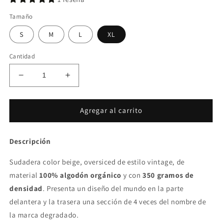
oferta
Tamaño
S
M
L
XL
Cantidad
Reducir
Aumentar
cantidad
cantidad
para
para
Sudadera
Sudadera
Agregar al carrito
World
World
Descripción
Sudadera color beige, oversiced de estilo vintage, de
material
100
% algodón orgánico
y con
350
gramos de
densidad
. Presenta un diseño del mundo en la parte
delantera y la trasera una sección de 4 veces del nombre de
la marca degradado.