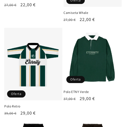
Oferta
Precio
Precio
22,00 €
27,00 €
habitual
de
Camiseta Whale
oferta
Precio
Precio
22,00 €
27,00 €
habitual
de
oferta
Oferta
Polo ETNY Verde
Oferta
Precio
Precio
29,00 €
37,00 €
habitual
de
Polo Retro
oferta
Precio
Precio
29,00 €
39,00 €
habitual
de
oferta