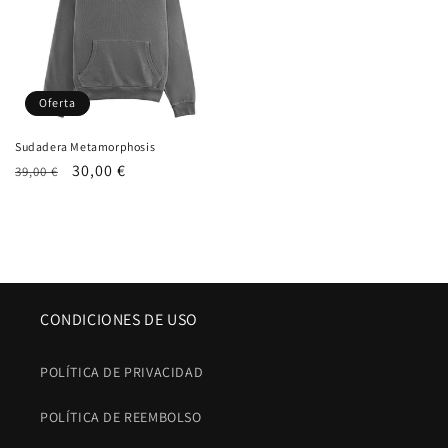
Oferta
Sudadera Metamorphosis
Precio
Precio
30,00 €
39,00 €
habitual
de
oferta
CONDICIONES DE USO
POLÍTICA DE PRIVACIDAD
POLÍTICA DE REEMBOLSO