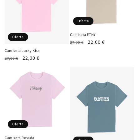
ó
n
Oferta
:
Camiseta ETNY
Oferta
Precio
Precio
22,00 €
27,00 €
habitual
de
Camiseta Lucky Kiss
oferta
Precio
Precio
22,00 €
27,00 €
habitual
de
oferta
Oferta
Camiseta Rosada