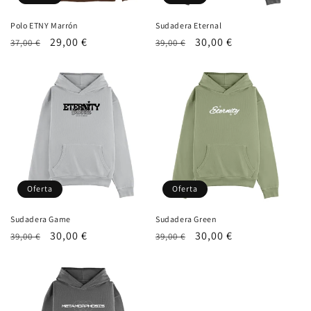
Polo ETNY Marrón
Sudadera Eternal
Precio
Precio
29,00 €
Precio
Precio
30,00 €
37,00 €
39,00 €
habitual
de
habitual
de
oferta
oferta
Oferta
Oferta
Sudadera Game
Sudadera Green
Precio
Precio
30,00 €
Precio
Precio
30,00 €
39,00 €
39,00 €
habitual
de
habitual
de
oferta
oferta