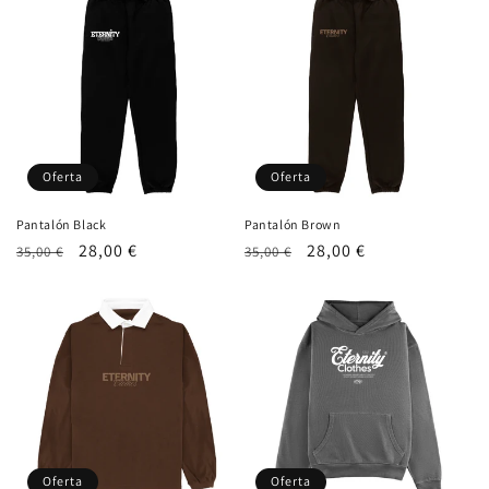
Oferta
Oferta
Pantalón Black
Pantalón Brown
Precio
Precio
28,00 €
Precio
Precio
28,00 €
35,00 €
35,00 €
habitual
de
habitual
de
oferta
oferta
Oferta
Oferta